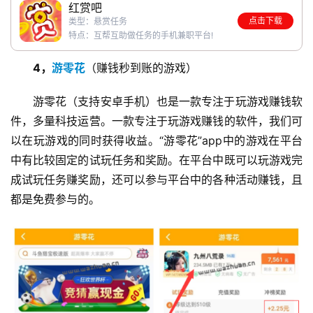
红赏吧
点击下载
类型：悬赏任务
特点：互帮互助做任务的手机兼职平台!
4，
游零花
（赚钱秒到账的游戏）
首
游零花（支持安卓手机）也是一款专注于玩游戏赚钱软
页
件，多量科技运营。一款专注于玩游戏赚钱的软件，我们可
以在玩游戏的同时获得收益。“游零花”app中的游戏在平台
中有比较固定的试玩任务和奖励。在平台中既可以玩游戏完
挖
成试玩任务赚奖励，还可以参与平台中的各种活动赚钱，且
赚
都是免费参与的。
简
评
登录
注册
手
赚
A