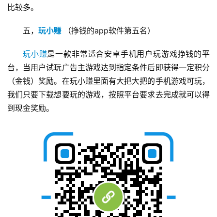
比较多。
挖
五，
玩小赚
（挣钱的app软件第五名）
赚
简
玩小赚
是一款非常适合安卓手机用户玩游戏挣钱的平
评
登录
注册
台，当用户试玩广告主游戏达到指定条件后即获得一定积分
（金钱）奖励。在玩小赚里面有大把大把的手机游戏可玩，
我们只要下载想要玩的游戏，按照平台要求去完成就可以得
手
赚
到现金奖励。
A
P
P