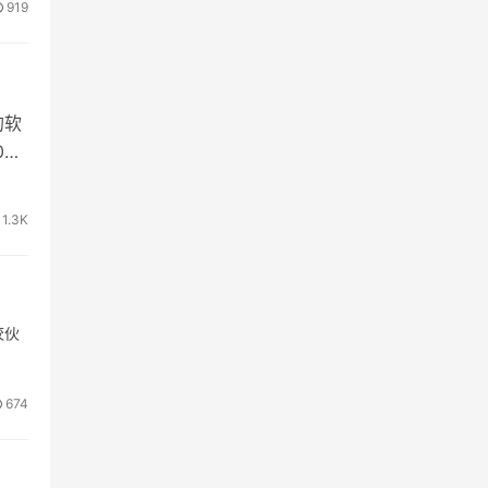
919
的软
0投
1.3K
校伙
674