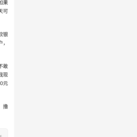
如果
天可
软银
户，
不敢
我现
0元
，撸