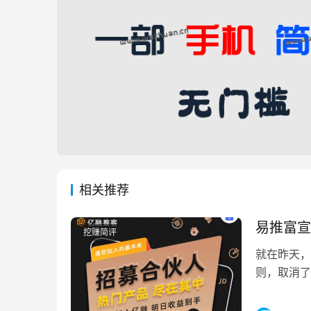
相关推荐
易推富宣
挖赚简评
就在昨天，
则，取消了
高的。本来