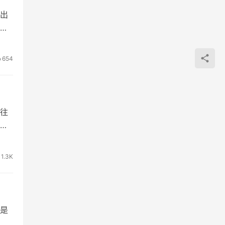
出
手
654
往
不
1.3K
是
其