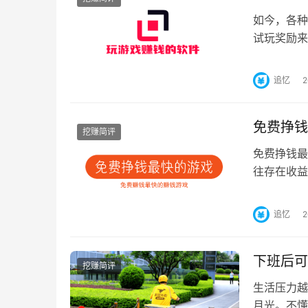
如今，各种
试玩奖励来
机就可以玩
追忆
免费挣钱
挖赚简评
免费挣钱最
往存在收益
错的收益。
追忆
下班后可
挖赚简评
生活压力越
月光。不懂