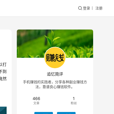
登录
注册
以打
不到
追忆简评
竟然
手机赚钱的实践者，分享各种副业赚钱方
法，靠谱良心赚钱软件。
466
1
文章
粉丝