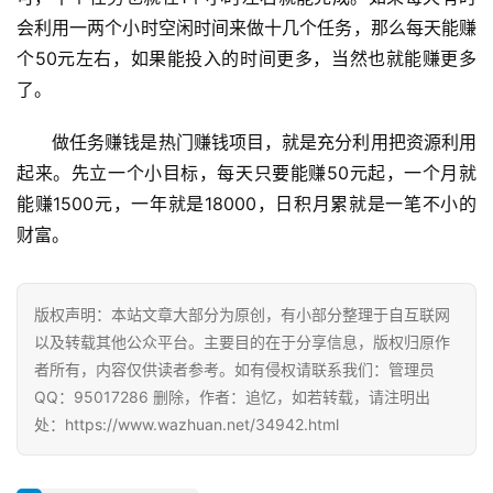
会利用一两个小时空闲时间来做十几个任务，那么每天能赚
挖
个50元左右，如果能投入的时间更多，当然也就能赚更多
赚
了。
简
评
登录
注册
做任务赚钱是热门赚钱项目，就是充分利用把资源利用
起来。先立一个小目标，每天只要能赚50元起，一个月就
能赚1500元，一年就是18000，日积月累就是一笔不小的
手
赚
财富。
A
P
P
版权声明：本站文章大部分为原创，有小部分整理于自互联网
以及转载其他公众平台。主要目的在于分享信息，版权归原作
者所有，内容仅供读者参考。如有侵权请联系我们：管理员
QQ：95017286 删除，作者：追忆，如若转载，请注明出
处：https://www.wazhuan.net/34942.html