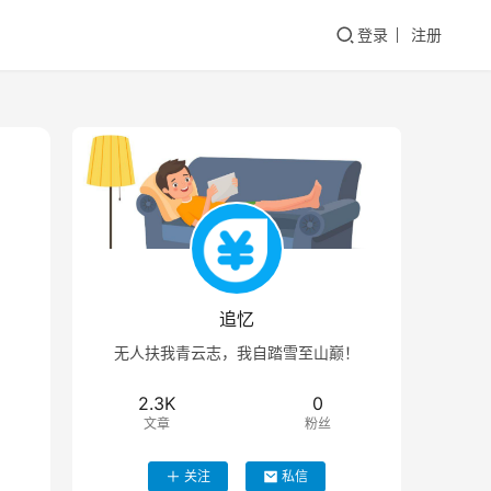
登录
注册
追忆
无人扶我青云志，我自踏雪至山巅！
2.3K
0
文章
粉丝
关注
私信