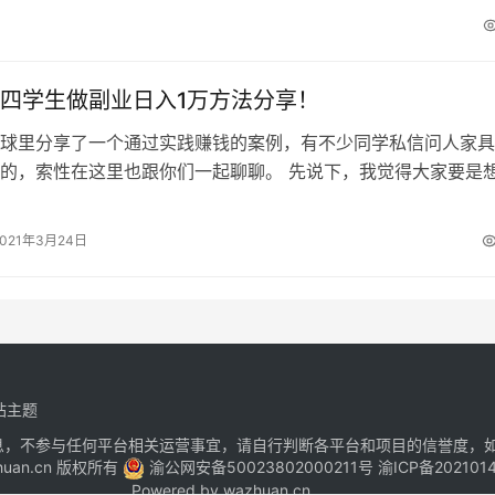
四学生做副业日入1万方法分享！
球里分享了一个通过实践赚钱的案例，有不少同学私信问人家具
的，索性在这里也跟你们一起聊聊。 先说下，我觉得大家要是
路和眼界，一定要给自己建立两个非…
2021年3月24日
站主题
息，不参与任何平台相关运营事宜，请自行判断各平台和项目的信誉度，
zhuan.cn 版权所有
渝公网安备50023802000211号
渝ICP备202101
Powered by
wazhuan.cn