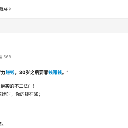
赚APP
。
 568
智力
赚钱
，30岁之后要靠
钱赚钱
。
”
人逆袭的不二法门！
遛娃时，你的钱在涨；
；
谭。