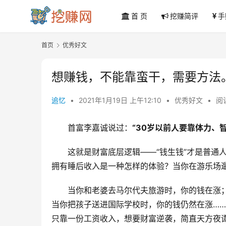
首 页
挖赚简评
手
首页
优秀好文
想赚钱，不能靠蛮干，需要方法
追忆
•
2021年1月19日 上午12:10
•
优秀好文
•
阅读
首富李嘉诚说过：
“
30岁以前人要靠体力、
这就是财富底层逻辑——“钱生钱”才是普通
拥有睡后收入是一种怎样的体验？当你在游乐场
当你和老婆去马尔代夫旅游时，你的钱在涨
当你把孩子送进国际学校时，你的钱仍然在涨……
只靠一份工资收入，想要财富逆袭，简直天方夜