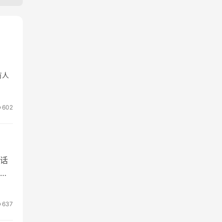
有人
602
话
方
637