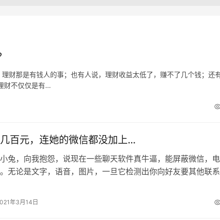
？
，理财那是有钱人的事；也有人说，理财收益太低了，赚不了几个钱；还
理财不仅仅是有…
几百元，连她的微信都没加上…
小兔，向我抱怨，说现在一些聊天软件真牛逼，能屏蔽微信，电
。无论是文字，语音，图片，一旦它检测出你向好友要其他联系
屏蔽消音。听得的我一头雾水，我说你…
2021年3月14日