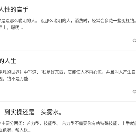
人性的高手
是没那么聪明的人。 没那么聪明的人，消费时，经常会多花一些冤枉钱。
界上，聪明…
的人生
平凡的世界》中写道：“钱是好东西，它能使人不再心慌，并且叫人产生自
现，钱不是万能…
一到实操还是一头雾水。
主要分两类：苦力型，技能型。 苦力型不需要你有啥特殊技能，上手就
业跑腿，帮人送…