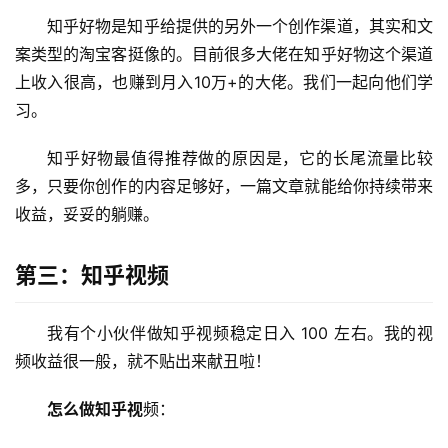
知乎好物是知乎给提供的另外一个创作渠道，其实和文
案类型的淘宝客挺像的。目前很多大佬在知乎好物这个渠道
上收入很高，也赚到月入10万+的大佬。我们一起向他们学
习。
首
知乎好物最值得推荐做的原因是，它的长尾流量比较
页
多，只要你创作的内容足够好，一篇文章就能给你持续带来
收益，妥妥的躺赚。
挖
第三：知乎视频
赚
简
评
登录
注册
我有个小伙伴做知乎视频稳定日入 100 左右。我的视
频收益很一般，就不贴出来献丑啦！
手
怎么做知乎视
频：
赚