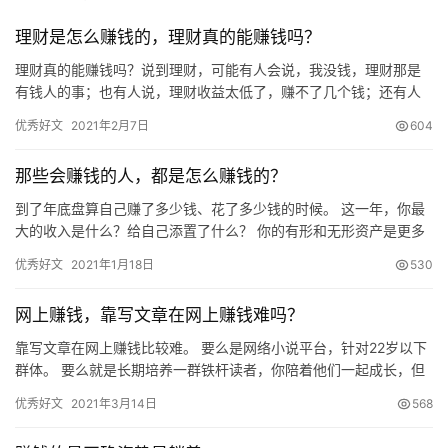
理财是怎么赚钱的，理财真的能赚钱吗？
理财真的能赚钱吗？说到理财，可能有人会说，我没钱，理财那是
有钱人的事；也有人说，理财收益太低了，赚不了几个钱；还有人
说，我怕被骗，不敢理财，还是放银行安全。 事实上，理财不仅仅
优秀好文
2021年2月7日
604
是有…
那些会赚钱的人，都是怎么赚钱的？
到了年底盘算自己赚了多少钱、花了多少钱的时候。 这一年，你最
大的收入是什么？给自己添置了什么？ 你的有形和无形资产是更多
了，还是更少了？ 毛姆说：钱能够给我带来人世上最最宝贵的东
优秀好文
2021年1月18日
530
西…
网上赚钱，靠写文章在网上赚钱难吗？
靠写文章在网上赚钱比较难。 要么是网络小说平台，针对22岁以下
群体。 要么就是长期培养一群铁杆读者，你陪着他们一起成长，但
这样也很难赚到钱，群体有限。 另外就是写与赚钱有关的，要么…
优秀好文
2021年3月14日
568