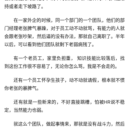
持或者走下坡路了。
在一家外企的时候，同一个部门的一个团队，他们的部
门经理老张脾气暴躁，对于员工动不动就骂，有能力的人就
首
会跟老张吵架，然后逼的没有办法，那就自己离职了。半年
页
以后，可以看到他们团队就剩下老弱病残了。
有一个老员工，家里负担重， 知识技能比较落后，找
挖
到这份工作很不容易了，无论你怎么骂，我是不会走的。
赚
简
还有一个员工怀孕生孩子，动不动就请假，根本就不惯
评
登录
注册
你老张的暴脾气。
还有就是一些新来的，不好直接跳槽，怕被HR说不稳
手
定，当然能力也弱。
赚
A
就这么个团队，做起事情来，那就是没有战斗力，然后
P