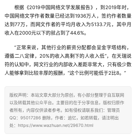
根据《2019中国网络文学发展报告》，到2019年时，
挖
中国网络文学作者数量已经达到1936万人，签约作者数量
赚
达到77万，而网文作者的平均月收入为5133.7元，其中月
简
收入在2000元以下的就占到了44.6%。
评
登录
注册
“正常来说，其他行业的薪资分配都会呈金字塔结构，
遵循二八定律，20%的收入高剩下的人收入低”，在天瑞说
手
赚
符的认知中，网文行业的内部收入差距非常大，只有极少数
A
人能够拿到比较丰厚的报酬，“这个比例可能低于2比8。”
P
P
版权声明：本站文章大部分为原创，有小部分整理于自互联网
以及转载其他公众平台。主要目的在于分享信息，版权归原作
者所有，内容仅供读者参考。如有侵权请联系我们：管理员
QQ：95017286 删除，作者：追忆，如若转载，请注明出
处：https://www.wazhuan.net/29670.html