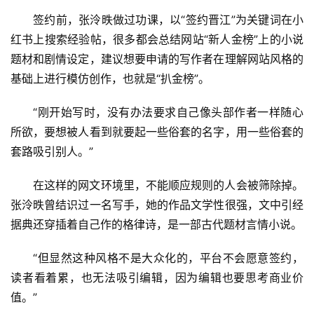
签约前，张泠昳做过功课，以“签约晋江”为关键词在小
红书上搜索经验帖，很多都会总结网站“新人金榜”上的小说
题材和剧情设定，建议想要申请的写作者在理解网站风格的
基础上进行模仿创作，也就是“扒金榜”。
“刚开始写时，没有办法要求自己像头部作者一样随心
所欲，要想被人看到就要起一些俗套的名字，用一些俗套的
套路吸引别人。”
在这样的网文环境里，不能顺应规则的人会被筛除掉。
张泠昳曾结识过一名写手，她的作品文学性很强，文中引经
据典还穿插着自己作的格律诗，是一部古代题材言情小说。
“但显然这种风格不是大众化的，平台不会愿意签约，
首
读者看着累，也无法吸引编辑，因为编辑也要思考商业价
页
值。”