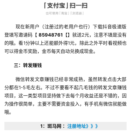
 现在新用户（注册过的老用户也行）下载抖音极速版
登填写邀请码【 
85948761
【】就送2元，注意不填是没有
的哦。看1分钟以上还能额外得1元，除此之外平时看视频也
可以得金币奖励，金币每天自动兑换成现金。 
三：转发赚钱
 微信转发文章赚钱已经非常成熟，虽然转发点击大部
分都在1-5毛左右。不过不要看不起几毛钱的转发文章赚钱
首
项目，这一类型项目坚持做下去每个月收益还是不错的，因
页
为操作很简单，主要不需要资金投入，有手机有微信就能做
哦。 
挖
1：斑马网 ：
注册地址》》》
赚