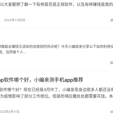
以大家都想了解一下有柿是否是正规软件，以及有柿赚钱是真的
赚钱确实是真实可信的，因为有柿App…
2023年11月9日
想做副业赚钱又该如何去规划时间点呢？今天小编就来分享以下如何利用
钱，当然做个人…
pp软件哪个好，小编亲测手机app推荐
p软件哪个好？现在已经是4月中了，小编发现身边很多人都还没
为疫情影响了部分工作岗位。但是吃喝拉撒处处都需要花钱，本
存款。在这样坐吃山空的日子都难…
2022年4月11日