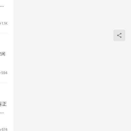
1.1K
空闲
594
有正
来
674