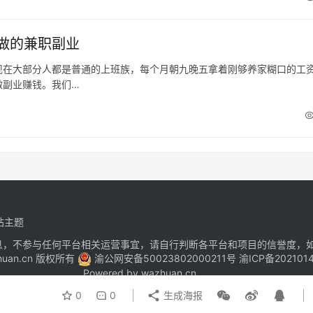
做的兼职副业
现在大部分人都是普通的上班族，每个月朝九晚五拿着刚够养家糊口的工
做副业赚钱。我们…
站主题
息，不参与任何平台相关运营事宜，请自行判断各平台和项目的信誉度，
zhuan.cn 版权所有
渝公网安备50023802000211号
渝ICP备202101
Powered by
wazhuan.cn
0
0
生成海报