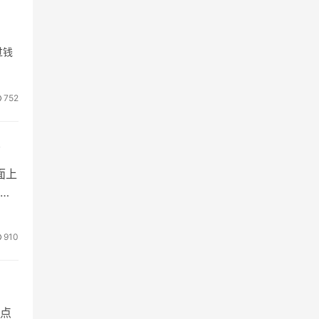
过钱
752
件
面上
点
910
点