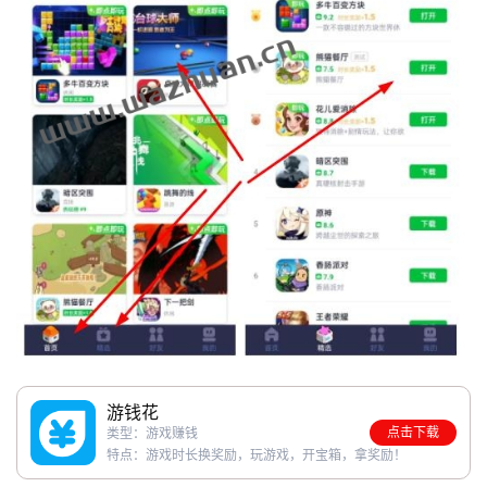
赚
简
评
登录
注册
手
赚
A
P
P
游钱花
点击下载
类型：游戏赚钱
特点：游戏时长换奖励，玩游戏，开宝箱，拿奖励！