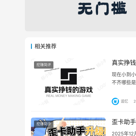
相关推荐
真实挣钱
挖赚简评
现在小到小
不齐哪些是
下载操作发
追忆
歪卡助手
挖赚简评
2025年