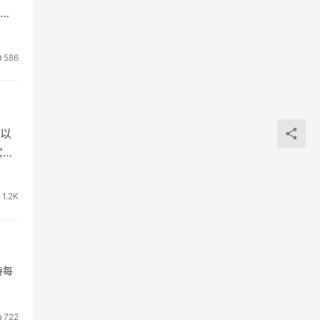
卡
586
以
它首
1.2K
持每
722