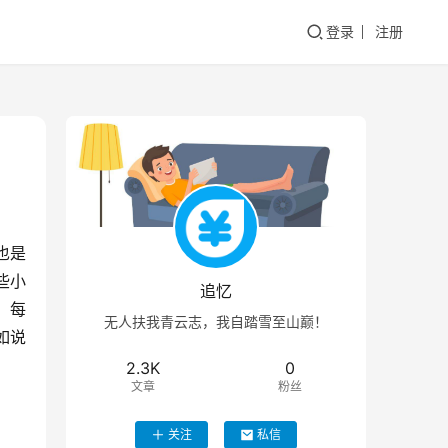
登录
注册
也是
些小
追忆
，每
无人扶我青云志，我自踏雪至山巅！
如说
2.3K
0
文章
粉丝
关注
私信