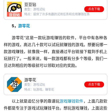
豆豆钻
首
点击下载
类型：游戏试玩
页
特点：提供了许多有趣的试用任务和应用赚钱任务
5，
游零花
挖
赚
游零花”这是一款玩游戏赚钱的软件，平台中有各种各
简
样的游戏，高达几十款可以试玩就赚钱的游戏。想要玩哪一
评
款游戏赚钱，就像我一样，直接通过平台链接下载到手机上
登录
注册
玩就行了。一般来说，每一款游戏都有分多个等级，我们一
旦达到相应的等级就可以领取对应的奖励。
手
赚
游零花
A
点击下载
类型：游戏试玩
P
特点：玩游戏，赚零花
P
以上就是追忆分享的靠谱玩
游戏赚钱软件
，上面几款软
件都是专注于游戏试玩赚钱平台。想玩游戏赚钱，上面这些