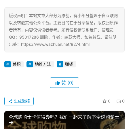
版权声明：本站文章大部分为原创，有小部分整理于自互联网
以及转载其他公众平台。主要目的在于分享信息，版权归原作
者所有，内容仅供读者参考。如有侵权请联系我们：管理员
QQ：95017286 删除，作者：转载大师，如若转载，请注明
出处：https://www.wazhuan.net/8274.html
兼职
地推方法
赚钱
赞
(0)
生成海报
0
0
全球购骑士卡值得办吗？我们一起来了解下全球购骑士
卡