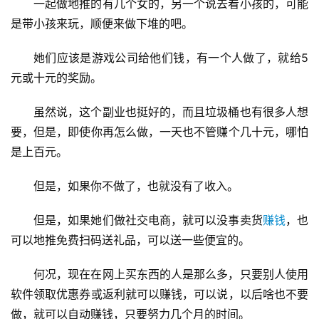
一起做地推的有几个女的，另一个说去看小孩的，可能
是带小孩来玩，顺便来做下堆的吧。
她们应该是游戏公司给他们钱，有一个人做了，就给5
元或十元的奖励。
虽然说，这个副业也挺好的，而且垃圾桶也有很多人想
要，但是，即使你再怎么做，一天也不管赚个几十元，哪怕
首
是上百元。
页
但是，如果你不做了，也就没有了收入。
但是，如果她们做社交电商，就可以没事卖货
赚钱
，也
挖
赚
可以地推免费扫码送礼品，可以送一些便宜的。
简
评
何况，现在在网上买东西的人是那么多，只要别人使用
登录
注册
软件领取优惠券或返利就可以赚钱，可以说，以后啥也不要
做，就可以自动赚钱，只要努力几个月的时间。