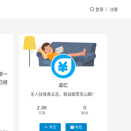
登录
注册
帮一
已经
追忆
无人扶我青云志，我自踏雪至山巅！
2.3K
0
文章
粉丝
关注
私信