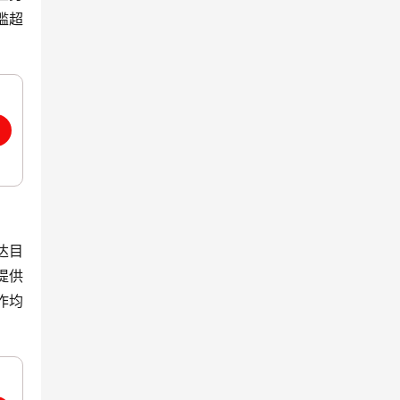
槛超
达目
提供
作均