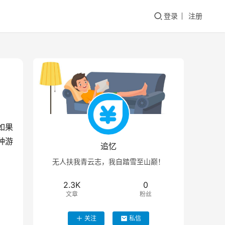
登录
注册
如果
种游
追忆
无人扶我青云志，我自踏雪至山巅！
2.3K
0
文章
粉丝
关注
私信