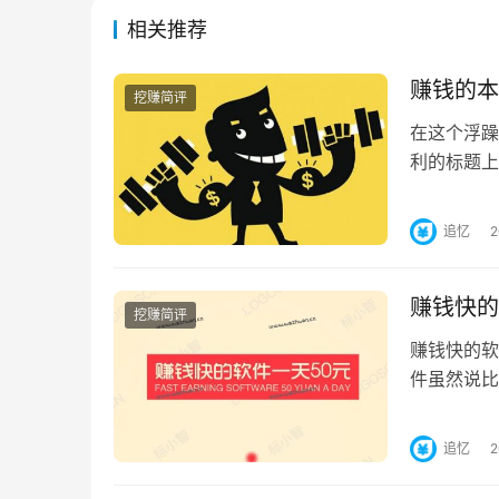
相关推荐
赚钱的本
挖赚简评
在这个浮躁
利的标题上
么坏事，但
追忆
赚钱快的
挖赚简评
赚钱快的软
件虽然说比
套路用户帮
追忆