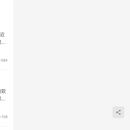
近
是什
594
的软
都是
706