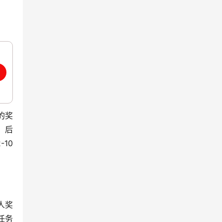
的奖
。后
10
人奖
任务