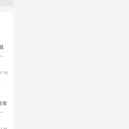
其
来
716
非常
很
1.3K