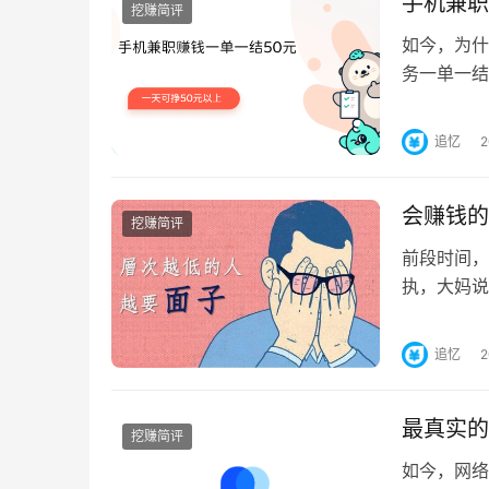
手机兼职
挖赚简评
如今，为什
务一单一结
现。正规兼
追忆
会赚钱的
挖赚简评
前段时间，
执，大妈说
网友表示扎
追忆
最真实的
挖赚简评
如今，网络