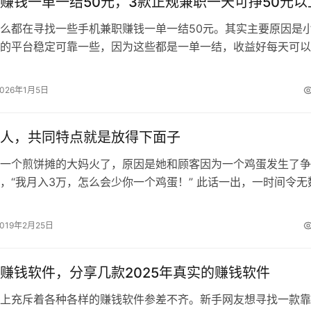
赚钱一单一结50元，3款正规兼职一天可挣50元以
么都在寻找一些手机兼职赚钱一单一结50元。其实主要原因是
的平台稳定可靠一些，因为这些都是一单一结，收益好每天可以
职一天可挣50元以上赚钱平台，如…
2026年1月5日
人，共同特点就是放得下面子
一个煎饼摊的大妈火了，原因是她和顾客因为一个鸡蛋发生了争
，“我月入3万，怎么会少你一个鸡蛋！” 此话一出，一时间令无
心了，“原来卖煎饼这么挣钱啊！”…
2019年2月25日
赚钱软件，分享几款2025年真实的赚钱软件
上充斥着各种各样的赚钱软件参差不齐。新手网友想寻找一款靠