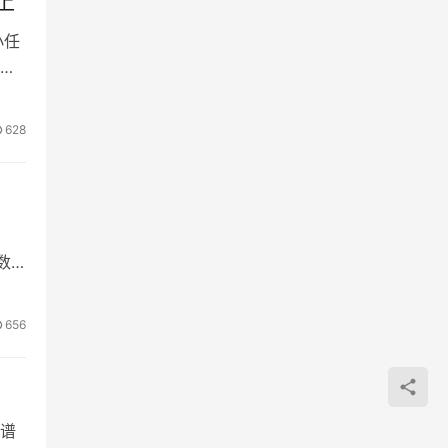
上
小任
提
628
数
656
谱