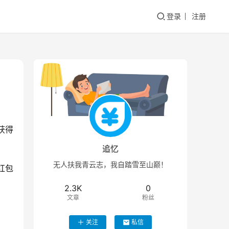
登录
注册
获得
追忆
无人扶我青云志，我自踏雪至山巅！
红包
2.3K
0
文章
粉丝
关注
私信