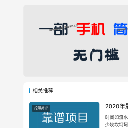
相关推荐
2020
挖赚简评
时间如流水
少坎坎坷坷