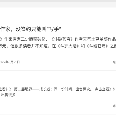
作家，没签约只能叫“写手”
》作家唐家三少版税破亿、《斗破苍穹》作者天蚕土豆单部作品
0万元，但很多读者并不知道，在《斗罗大陆》和《斗破苍穹》之
限的唐家三少和天蚕土豆经历过怎…
2022年8月21日
查看》》 第二层境界——成长者：同一份时间，出售两次。 点击查看》》
，出售很多…