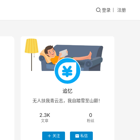
登录
注册
追忆
无人扶我青云志，我自踏雪至山巅！
2.3K
0
文章
粉丝
关注
私信