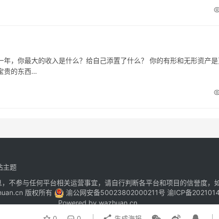
一年，你最大的收入是什么？给自己添置了什么？ 你的有形和无形资产是
宝贵的东西…
站主题
息，不参与任何平台相关运营事宜，请自行判断各平台和项目的信誉度，
zhuan.cn 版权所有
渝公网安备50023802000211号
渝ICP备202101
Powered by
wazhuan.cn
0
0
生成海报