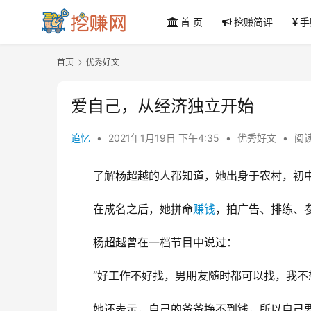
首 页
挖赚简评
手
首页
优秀好文
爱自己，从经济独立开始
追忆
•
2021年1月19日 下午4:35
•
优秀好文
•
阅读
了解杨超越的人都知道，她出身于农村，初中
在成名之后，她拼命
赚钱
，拍广告、排练、
杨超越曾在一档节目中说过：
“好工作不好找，男朋友随时都可以找，我不
她还表示，自己的爸爸挣不到钱，所以自己