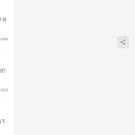
个月
649
我们
829
当下