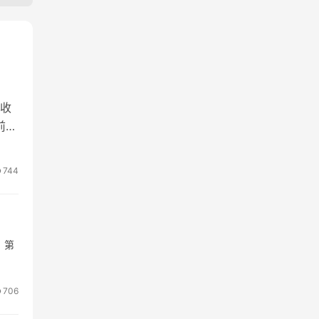
收
前，
744
 第
706