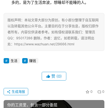
多的，是为了生活奔波，想睡却不能睡的人。
版权声明：本站文章大部分为原创，有小部分整理于自互联网
以及转载其他公众平台。主要目的在于分享信息，版权归原作
者所有，内容仅供读者参考。如有侵权请联系我们：管理员
QQ：95017286 删除，作者：追忆，如若转载，请注明出
处：https://www.wazhuan.net/29666.html
首
生活
赚钱
页
赞
(0)
挖
赚
生成海报
0
0
简
评
登录
注册
你的工资里，包含一部分委屈