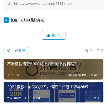
处：https://www.wazhuan.net/28131.html
挖
赚
简
急用一万块钱最好办法
评
登录
注册
赞
(1)
手
赚
生成海报
0
0
A
P
不看征信借款5000马上到账的平台有吗？
P
上一篇
2022年7月19日 下午4:51
2022借款app良心排名，借款平台哪个容易通过
2022年8月6日 上午12:04
下一篇