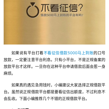
如果说有平台打着
不看征信借款5000马上到账
的口号
放款，一定要注意平台利息。只有小平台，不是正规备案的
放款平台才这样。一旦你在这种平台申请借款后面会惹一身
麻烦。
如果真的遇见急用钱时，小编建议大家选择正规借款平
台。虽然说正规借款平台都是要看征信出额度，不过利息不
会乱收。下面小编推荐几个不错的正规借款平台。