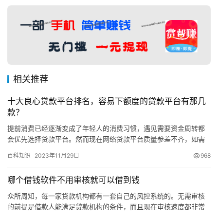
相关推荐
十大良心贷款平台排名，容易下额度的贷款平台有那几
款？
提前消费已经逐渐变成了年轻人的消费习惯，遇见需要资金周转都
会优先选择贷款平台。然而现在网络贷款平台质量参差不齐，如需
要贷款你知道信誉最好的贷款平台是那个吗？最值得信赖容易下款
百科知识
2023年11月29日
968
的贷款…
哪个借钱软件不用审核就可以借到钱
众所周知，每一家贷款机构都有一套自己的风控系统的。无需审核
的前提是借款人能满足贷款机构的条件，而且现在审核速度都非常
快。优质用户大部分贷款平台都是几秒钟就出额度，提现也是可以