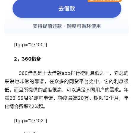
[tg p=”27100″]
2，360借条
　360借条是十大借款app排行榜利息低之一，它总的
来说也非常的靠谱，在众多的网贷平台之中，它的利息很
低，而且所提供的额度很高，可以满足不同用户的需求。年
满23-55周岁即可申请，额度最高20万，期限12个月，年
化综合费率7.2%起。
[tg p=”27102″]
首
页