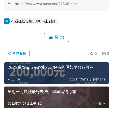
处：https://www.wazhuan.net/27805.html
不看征信借款5000马上到账
赞
(1)
生成海报
0
0
2022借款app良心排名，好点的借款平台有哪些
上一篇
2022年7月19日 下午12:19
急用一万块钱最好办法，哪里借钱可靠
2022年7月27日 上午11:24
下一篇