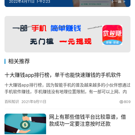
2022年4月11日 下午2:23
下一篇
相关推荐
十大赚钱app排行榜，单干也能快速赚钱的手机软件
十大赚钱app排行榜，因为智能手机的普及越来越多的小伙伴想通过
手机软件赚钱，手机赚钱没有地理位置限制，有一部可以上网、内
存大的手机就行，这个门槛相信百分之九十的人都达到了。 有了
百科知识
2021年9月11日
809
硬…
网上有那些借钱平台比较靠谱，借
款成功一定要注意按时还款