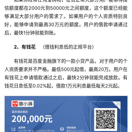
信额度都在2000元到50000元之间额度，这个额度已经能
够满足大部分用户的需求了。如果用户的个人资质特别良
好，能够申请到最高30万元的额度。用户的借款申请通过
后，最快1分钟就能到账。
2、有钱花
   （借钱利息低的正规平台）
有钱花是百度金融旗下的一款小贷产品，对于用户的个
人资质要求并不严格。最低500元起借，最高20万。用户在
有钱花上申请借款通过之后，最快2分钟就能完成放款。有
钱花日息低至0.02%起，借款1万元利息最低每天2元起。