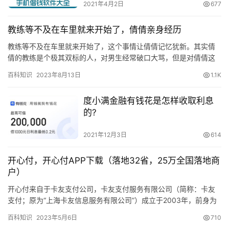
2021年4月2日
677
教练等不及在车里就来开始了，倩倩亲身经历
教练等不及在车里就来开始了，这个事情让倩倩记忆犹新。其实倩
倩的教练是个极其双标的人，对男生经常破口大骂，但是对倩倩这
样的美女却有说有笑，温柔得让倩倩觉得很不适应。 面对像倩倩这
百科知识
2023年8月13日
1.1K
么漂…
度小满金融有钱花是怎样收取利息
的?
2021年12月3日
614
开心付，开心付APP下载（落地32省，25万全国落地商
户）
开心付来自于卡友支付公司，卡友支付服务有限公司（简称：卡友
支付；原为“上海卡友信息服务有限公司”）成立于2003年，前身为
中国银联控股子公司，是一家专业的金融支付服务企业。公司在2…
百科知识
2023年5月6日
710