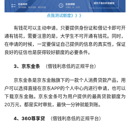
点我测试额度》》》
有钱花可以主动申请，只要提供身份证和借记卡即可开
通有钱花，需要注意的是，大学生不可开通有钱花。同时，
在申请的时候，一定要保证自己提供的信息的真实性，保证
良好的征信也是获得较好额度的必要条件。
3、京东金条
  （借钱利息低的正规平台）
京东金条是京东金融旗下的一款个人消费贷款产品，用
户可以选择直接在京东APP的个人中心内进行申请，也可以
下载京东金融。京东金条可为用户提供的最高贷款额度为
20万元，都是实时审批，最快一分钟就能到账。
4、360尊享贷
  （借钱利息低的正规平台）