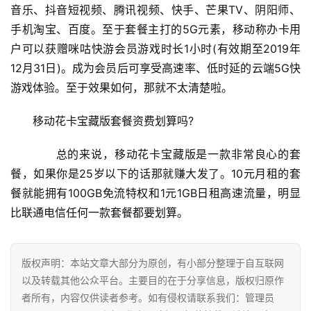
音乐、抖音短视频、腾讯视频、快手、芒果TV、阴阳师、
手机淘宝、百度。至于套餐主打的5G元素，移动称办卡用
户可以获赠咪咕快游会员游戏时长1小时(有效期至2019年
12月31日)。成为会员后可享受高速率、低时延的云端5G快
游戏体验。至于效果如何，那就不太清楚啦。
移动花卡宝藏版套餐资费划算吗?
首
页
　　总的来说，移动花卡宝藏版是一款非常良心的套
餐，如果你是25岁以下的话那就赚大发了。10元月租的套
餐就能拥有100GB免流特权和1元1GB日租高速流量，明显
挖
比联通电信任何一款套餐都要划算。
赚
简
评
登录
注册
版权声明：本站文章大部分为原创，有小部分整理于自互联网
以及转载其他公众平台。主要目的在于分享信息，版权归原作
者所有，内容仅供读者参考。如有侵权请联系我们：管理员
手