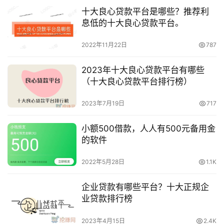
十大良心贷款平台是哪些？推荐利
息低的十大良心贷款平台。
2022年11月22日
787
2023年十大良心贷款平台有哪些
（十大良心贷款平台排行榜）
2023年7月19日
717
小额500借款，人人有500元备用金
的软件
2022年5月28日
1.1K
企业贷款有哪些平台？十大正规企
业贷款排行榜
2023年4月15日
2.4K