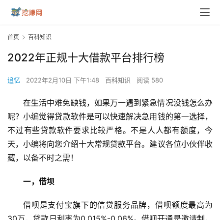
首页
百科知识
2022年正规十大借款平台排行榜
追忆
2022年2月10日 下午1:48
百科知识
阅读 580
在生活中难免缺钱，如果万一遇到紧急情况没钱怎么办
呢？小编觉得贷款软件是可以快速解决急用钱的第一选择，
不过有些贷款软件要求比较严格。不是人人都有额度，今
天，小编将向您介绍十大常规贷款平台。建议各位小伙伴收
藏，以备不时之需！
一，借坝
借呗是支付宝旗下的信贷服务品牌，借呗额度最高为
30万，贷款日利率为0.015%-0.06%。借呗开通是邀请制，