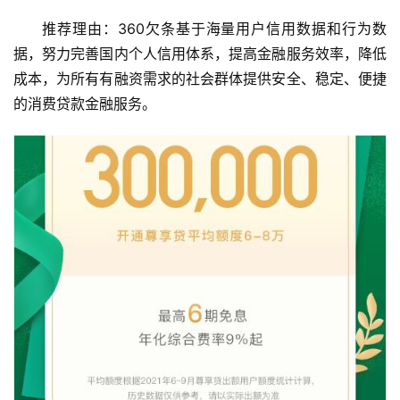
推荐理由：360欠条基于海量用户信用数据和行为数
据，努力完善国内个人信用体系，提高金融服务效率，降低
成本，为所有有融资需求的社会群体提供安全、稳定、便捷
的消费贷款金融服务。