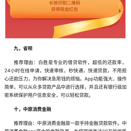
九，省呗
推荐理由：白胜是专业的借贷软件，超低的还款率，
24小时在线申请，快速审核，秒快通，快速贷款，不用担
心还款压力，为你解决急用钱的烦恼。App功能强大，操作
简单，可以从众多贷款产品中进行选择，并且还有银行级加
密系统保护用户信息安全，可以轻松贷款。
十，中原消费金融
推荐理由：中原消费金融是一款手持金融贷款软件。中