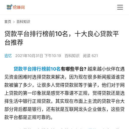
首页
百科知识
贷款平台排行榜前10名，十大良心贷款平
台推荐
追忆
2021年10月31日 下午10:19
百科知识
阅读 621
贷款平台排行榜前10名
有哪些平台? 
越来越小伙伴在遇
见资金困难时选择贷款来解决，因为现在很多新闻报道谁贷
款被骗了多少，让很多人觉得贷款就等于骗子，他们对于网
上贷款的第一印象就是感觉不靠谱不正规，觉得贷款还是选
择生活中银行正规贷款，其实现在市面上主流的贷款平台大
部分背后都是银行，还有就是互联网龙头企业做东，这些贷
款平台都是正规可靠的。