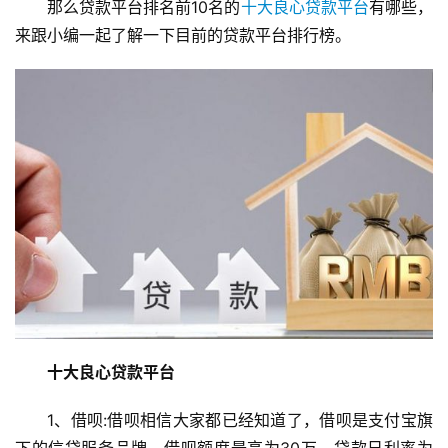
那么贷款平台排名前10名的
十大良心贷款平台
有哪些，
来跟小编一起了解一下目前的贷款平台排行榜。
十大良心贷款平台
1、借呗:借呗相信大家都已经知道了，借呗是支付宝旗