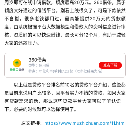
周岁即可在线申请借款，额度最高20万元。360借条，属于
额度大好通过的借钱平台，别看上线很久了，可是下款依然
不含糊，很多老铁都用过，最高能提供20万元的贷款额
度，由系统根据平台大数据模型和借款人的资料信息进行审
核，资质好的可以快速借钱，最长可分12个月，有助于减轻
大家的还款压力。
360借条
点击下载
类型：信用贷
特点：年化利率(单利)7.2%起（以审批结果为准）
以上就是贷款平台排名前10名的贷款平台介绍，这些都
是目前来说用户比较多，且平台实力不错的贷款，如果大家
有贷款需求的话，那么这些贷款平台大家可以了解认识一
下，必要的时候就可以选择使用了。
原文链接：
https://www.muzhizhuan.com/11.html