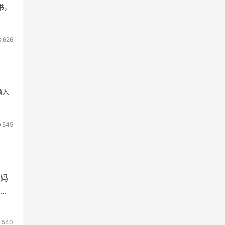
书，
626
输入
545
妈
停
540