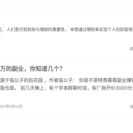
同， 人们意识到财商与理财的重要性， 本想通过理财来实现个人的财富增
…
万的副业，你知道几个？
源于临公子的后花园 ，作者临公子： 你是不是特羡慕靠副业赚
我也是。 前几天晚上，有个学弟群聊时说，有厂商开价3000元
码产品的评测。群里一拨电子…
2021年6月12日