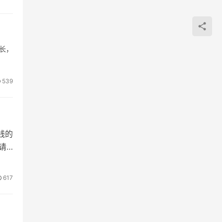
长，
539
钱的
请
617