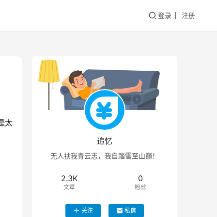
登录
注册
是太
追忆
无人扶我青云志，我自踏雪至山巅！
2.3K
0
文章
粉丝
关注
私信