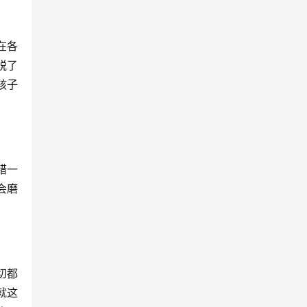
在各
脱了
孩子
错一
会磨
切都
就这