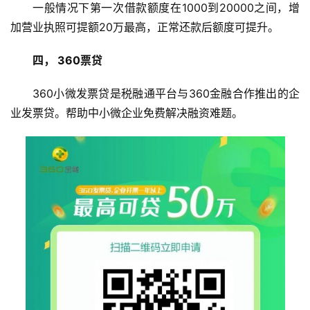
一般情况下第一次借款额度在1000到20000之间，增
手
赚
加营业执照可提额20万最高，正常还款后额度可提升。
A
P
四， 360票贷
P
360小微发票贷是税融通平台与360金融合作推出的企
业发票贷。帮助中小微企业免费解决融资难题。