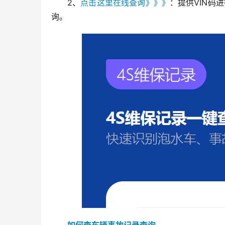
2、
点击这里在线查询》》》
：提供VIN码
询。