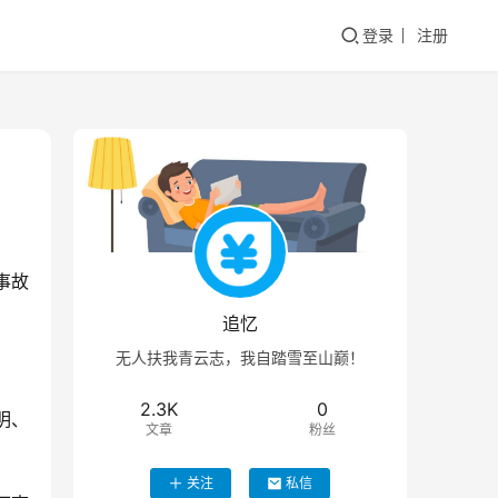
登录
注册
事故
追忆
无人扶我青云志，我自踏雪至山巅！
2.3K
0
明、
文章
粉丝
关注
私信