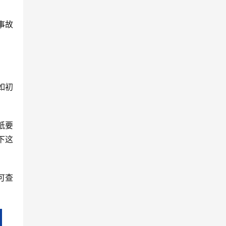
事故
如初
纸要
下这
可查