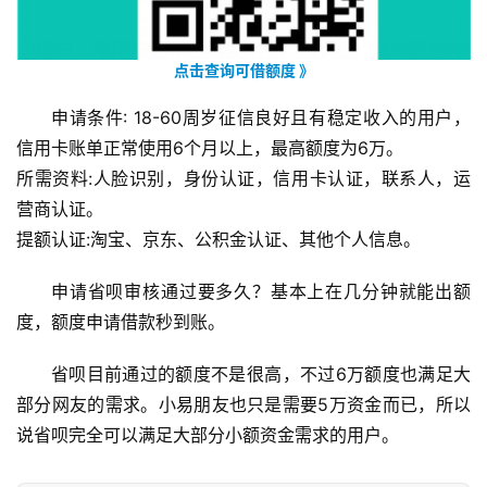
点击查询可借额度 》
申请条件: 18-60周岁征信良好且有稳定收入的用户，
信用卡账单正常使用6个月以上，最高额度为6万。
所需资料:人脸识别，身份认证，信用卡认证，联系人，运
营商认证。
提额认证:淘宝、京东、公积金认证、其他个人信息。
首
页
申请省呗审核通过要多久？基本上在几分钟就能出额
度，额度申请借款秒到账。
挖
省呗目前通过的额度不是很高，不过6万额度也满足大
赚
部分网友的需求。小易朋友也只是需要5万资金而已，所以
简
说省呗完全可以满足大部分小额资金需求的用户。
评
登录
注册