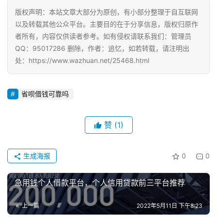
版权声明：本站文章大部分为原创，有小部分整理于自互联网
手
以及转载其他公众平台。主要目的在于分享信息，版权归原作
赚
者所有，内容仅供读者参考。如有侵权请联系我们：管理员
A
QQ：95017286 删除，作者：追忆，如若转载，请注明出
P
处：https://www.wazhuan.net/25468.html
P
省呗借钱可靠吗
赞
(1)
生成海报
0
0
急用钱个人借款平台，个人信用贷款前三平台推荐
上一篇
2022年5月11日 下午8:23