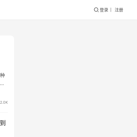
登录
注册
种
走
2.0K
秒到