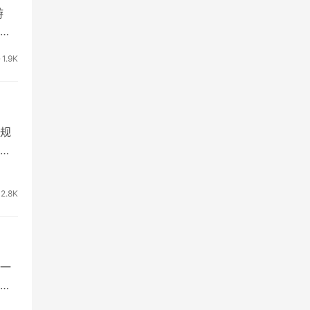
游
游
1.9K
规
就
2.8K
一
戏