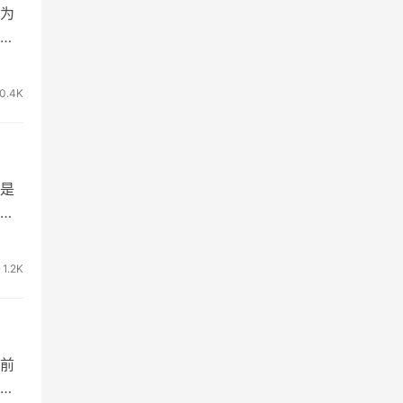
为
要
0.4K
是
游
1.2K
前
认