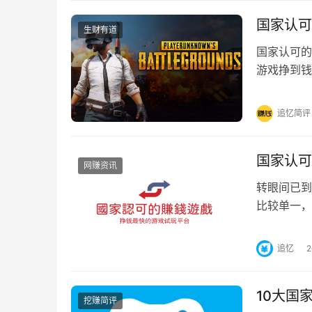
国家认可
生财有道
国家认可的
游戏挣到钱
认可的游戏
追忆简评
国家认可
网赚资讯
转眼间已到
比较单一，
业，如今副
追忆
10大国
挖赚简评