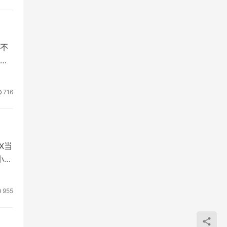
不
还
716
X当
小游
955