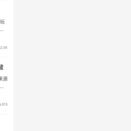
玩
家
2.0K
藏
来源
615