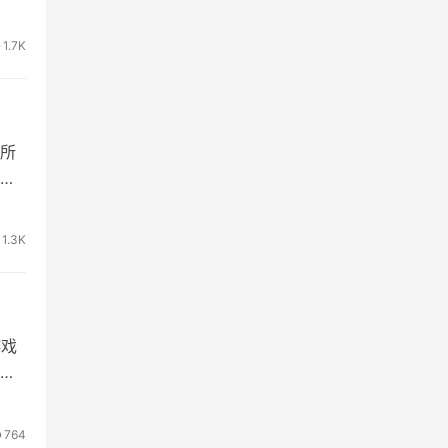
1.7K
所
戏
1.3K
游戏
这
764