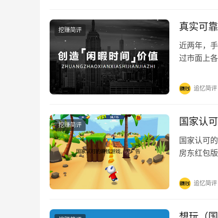
真实可靠
挖赚简评
近两年，手
过市面上各
有很多小伙
追忆简评
国家认可
挖赚简评
国家认可的
房东红包版
戏。这些游
追忆简评
想玩（国