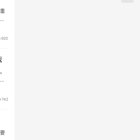
重
920
戏
。
主
742
要