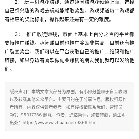
2： 玩手机游戏赚钱，通过趣闲赚游戏频道上面，选择
挖
自己感兴趣的游戏去玩就能领取奖励。游戏频道每个游戏都
赚
简
有相应的奖励标准，操作起来还是有一定的难度。
评
登录
注册
3：  推广收徒赚钱，市面上基本上百分之百的平台都
支持推广赚钱。趣闲赚目前也推广奖励非常高，目前还有推
手
广裂变奖金。我们可以在平台获取自己的推广二维码和推广
赚
链接，如果身边有喜欢做副业赚钱的朋友我们就可以发给他
A
们。 
P
P
版权声明：本站文章大部分为原创，有小部分整理于自互联网
以及转载其他公众平台。主要目的在于分享信息，版权归原作
者所有，内容仅供读者参考。如有侵权请联系我们：管理员
QQ：95017286 删除，作者：追忆简评，如若转载，请注明
出处：https://www.wazhuan.net/9869.html