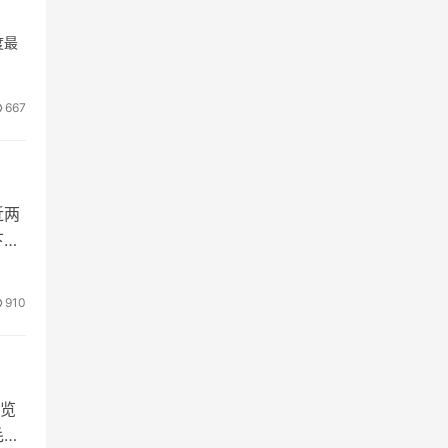
度最
667
近两
下载
910
览
毛以