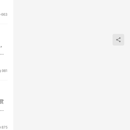
663
，
随
981
赏
放
875