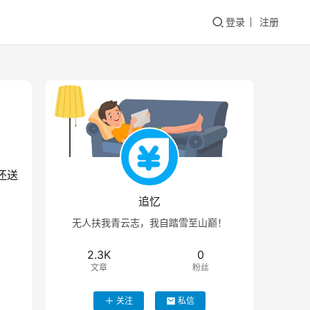
登录
注册
还送
追忆
无人扶我青云志，我自踏雪至山巅！
2.3K
0
文章
粉丝
关注
私信