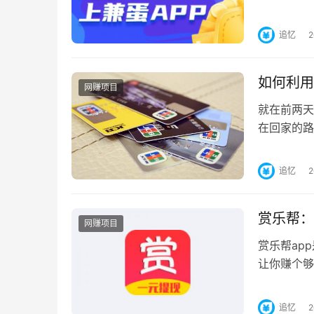
上的红包，
追忆
如何利用
网赚项目
就在前两天
在回家的路
地随时都可
追忆
赏乐帮：
网赚项目
赏乐帮ap
让你赚个够
赏金，再也
追忆