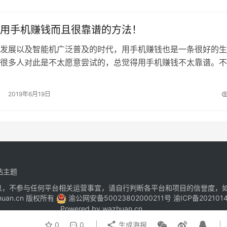
用手机赚钱而且很靠谱的方法！
发展以及智能机广泛普及的时代，用手机赚钱也是一条很好的生
很多人对此是不太愿意尝试的，总觉得用手机赚钱不太靠谱。不
择什么样的手机赚钱方法，方法不对自…
2019年6月19日
站主题
息，不参与任何平台相关运营事宜，请自行判断各平台和项目的信誉度，
zhuan.cn 版权所有
渝公网安备50023802000211号
渝ICP备202101
Powered by
wazhuan.cn
0
0
生成海报