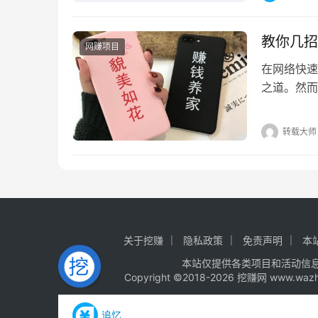
教你几招
网赚项目
在网络快速
之道。然而
这得看你选
转载大师
关于挖赚
隐私政策
免责声明
本
本站仅提供各类项目和活动信
Copyright ©2018-2026 挖赚网 www.wa
追忆