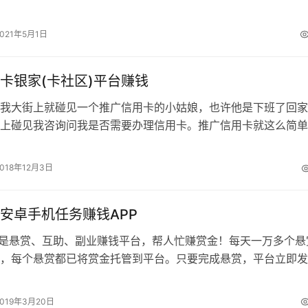
做一些任务以后还可以领取新人奖励…
2021年5月1日
卡银家(卡社区)平台赚钱
我大街上就碰见一个推广信用卡的小姑娘，也许他是下班了回家
上碰见我咨询问我是否需要办理信用卡。推广信用卡就这么简单
以。 推广信用卡谁给我们佣金 跟大…
2018年12月3日
安卓手机任务赚钱APP
p是悬赏、互助、副业赚钱平台，帮人忙赚赏金！每天一万多个悬
，每个悬赏都已将赏金托管到平台。只要完成悬赏，平台立即发
不用担心拖欠和受骗。在这里轻松赚…
2019年3月20日