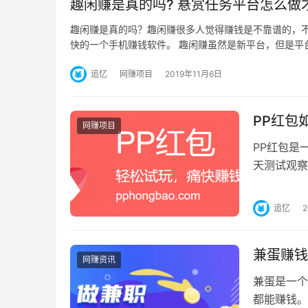
趣闲赚是真的吗? 悬赏任务平台怎么做
趣闲赚是真的吗？趣闲赚很多人觉得赚钱是不靠谱的，
快的一个手机赚钱软件。 趣闲赚虽然是新平台，但是平
追忆
网赚项目
2019年11月6日
PP红包
网赚项目
PP红包是
天测试观察
任务在1元
追忆
兼蛋赚钱
网赚资讯
兼蛋是一个
都能赚钱。