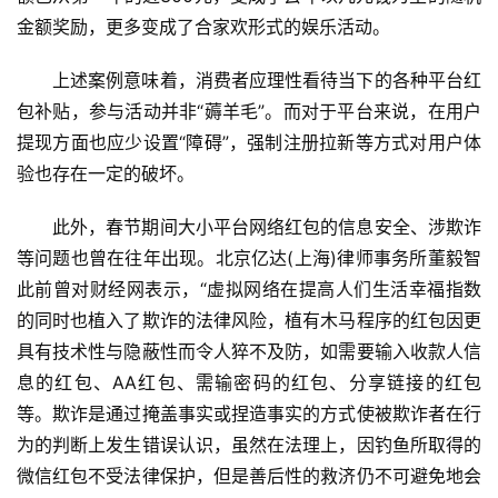
赚
金额奖励，更多变成了合家欢形式的娱乐活动。
简
评
登录
注册
上述案例意味着，消费者应理性看待当下的各种平台红
包补贴，参与活动并非“薅羊毛”。而对于平台来说，在用户
提现方面也应少设置“障碍”，强制注册拉新等方式对用户体
手
赚
验也存在一定的破坏。
A
P
此外，春节期间大小平台网络红包的信息安全、涉欺诈
P
等问题也曾在往年出现。北京亿达(上海)律师事务所董毅智
此前曾对财经网表示，“虚拟网络在提高人们生活幸福指数
的同时也植入了欺诈的法律风险，植有木马程序的红包因更
具有技术性与隐蔽性而令人猝不及防，如需要输入收款人信
息的红包、AA红包、需输密码的红包、分享链接的红包
等。欺诈是通过掩盖事实或捏造事实的方式使被欺诈者在行
为的判断上发生错误认识，虽然在法理上，因钓鱼所取得的
微信红包不受法律保护，但是善后性的救济仍不可避免地会