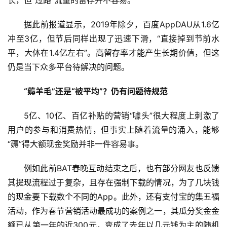
长，但“过路”流量的留存并不容易。
据此前报道显示，2019年除夕，百度AppDAU从1.6亿
冲至3亿，但节后同样出现了迅速下滑，“直接掉到节前水
平，大体在1.4亿左右”。高留存率才能产生长期价值，但这
仍是当下众多平台待解决的问题。
“薅羊毛”还是“被平均”？仍有问题待规范
5亿、10亿、百亿补贴的营销“噱头”很大程度上刺激了
用户的参与和消费热情，但事实上随着流量的涌入，能够
“薅”得大额现金奖励并非一件容易事。
首
例如此前BAT春晚互动结束之后，也有部分网友也反馈
页
其提现流程过于复杂，且存在强制下载的情况，为了几块钱
的现金要下载数个不同的App。此外，还有支付宝的集五福
活动，作为春节营销活动最成功的案例之一，其瓜分奖金金
挖
额已从第一年的近300元，变成了去年以几元钱为主的随机