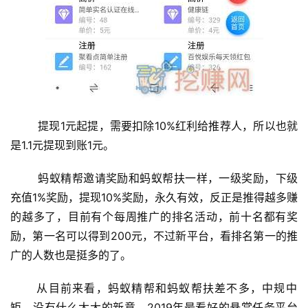
	提现1元起提，需要扣除10%红利给推荐人，所以也就
是1.1元提现到账1元。
	蚂蚁精帮邀请奖励和蚂蚁帮扶一样，一级奖励，下级
充值1%奖励，提现10%奖励，永久有效，反正是推得越多赚
的越多了，目前有个每周推广的排名活动，前十名都有奖
励，第一名可以得到200元，不过新平台，看排名第一的推
首
广的人数也是挺多的了。
页
 从目前来看，蚂蚁精帮和蚂蚁帮扶差不多，中规中
矩，没有什么太大的新意，2019年最看好的悬赏任务平台