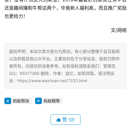
挖
还是趣闲赚和牛帮这两个，毕竟新人福利高，而且推广奖励
赚
简
也更给力！
评
登录
注册
文/网络
手
版权声明：本站文章大部分为原创，有小部分整理于自互联网
赚
以及转载其他公众平台。主要目的在于分享信息，版权归原作
A
者所有，内容仅供读者参考。如有侵权请联系我们：管理员
P
P
QQ：95017286 删除，作者：追忆，如若转载，请注明出
处：https://www.wazhuan.net/7332.html
蚂蚁帮扶
蚂蚁精帮
赞
(0)