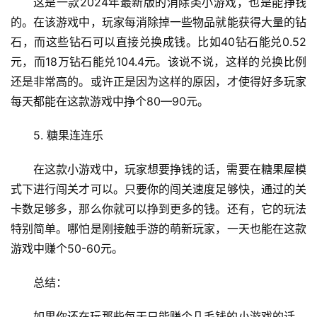
这是一款2024年最新版的消除类小游戏，也是能挣钱
的。在该游戏中，玩家每消除掉一些物品就能获得大量的钻
首
石，而这些钻石可以直接兑换成钱。比如40钻石能兑0.52
页
元，而18万钻石能兑104.4元。该说不说，这样的兑换比例
还是非常高的。或许正是因为这样的原因，才使得好多玩家
挖
每天都能在这款游戏中挣个80—90元。
赚
简
5. 糖果连连乐
评
登录
注册
在这款小游戏中，玩家想要挣钱的话，需要在糖果屋模
式下进行闯关才可以。只要你的闯关速度足够快，通过的关
手
卡数足够多，那么你就可以挣到更多的钱。还有，它的玩法
赚
特别简单。哪怕是刚接触手游的萌新玩家，一天也能在这款
A
游戏中赚个50-60元。
P
P
总结：
如果你还在玩那些每天只能赚个几毛钱的小游戏的话，