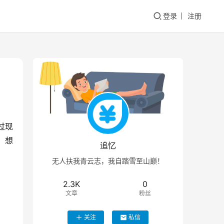
登录
注册
过现
。想
追忆
无人扶我青云志，我自踏雪至山巅！
2.3K
0
文章
粉丝
关注
私信