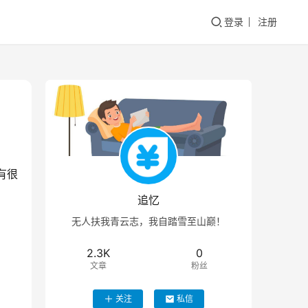
登录
注册
有很
追忆
无人扶我青云志，我自踏雪至山巅！
2.3K
0
文章
粉丝
关注
私信