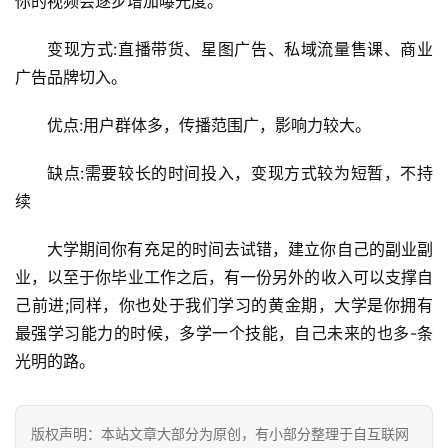
你的视频会逐步增加曝光度。
赚
A
变现方式:直播带货、星图广告、私域流量售课、商业
P
P
广告品牌切入。
优点:用户群体多，传播范围广，影响力较大。
缺点:需要较长的时间投入，变现方式较为短暂，不持
续
大学期间你有充足的时间去试错，建立你自己的副业副
业，以至于你毕业工作之后，有一份另外的收入可以支撑自
己前进;同样，你也处于我们学习的黄金期，大学是你拥有
最强学习能力的时候，多学一个技能，自己未来的也多-条
光明的路。
版权声明：本站文章大部分为原创，有小部分整理于自互联网