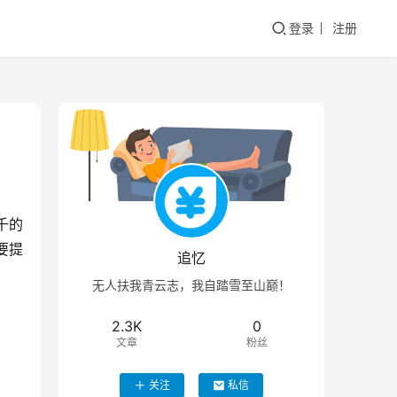
登录
注册
千的
要提
追忆
无人扶我青云志，我自踏雪至山巅！
2.3K
0
文章
粉丝
关注
私信