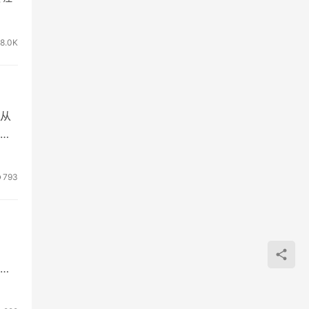
8.0K
从
外
793