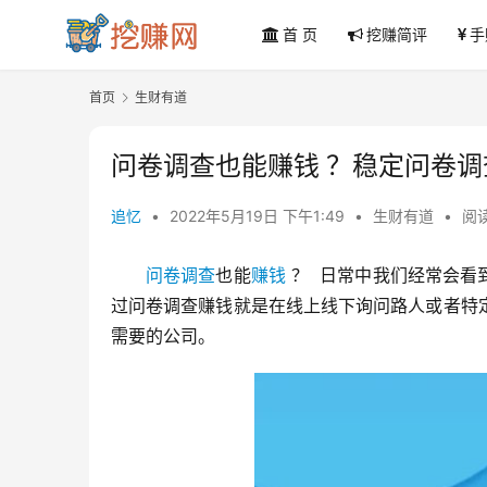
首 页
挖赚简评
手
首页
生财有道
问卷调查也能赚钱 ？稳定问卷
追忆
•
2022年5月19日 下午1:49
•
生财有道
•
阅读
问卷调查
也能
赚钱
 ？  日常中我们经常会
过问卷调查赚钱就是在线上线下询问路人或者特
需要的公司。