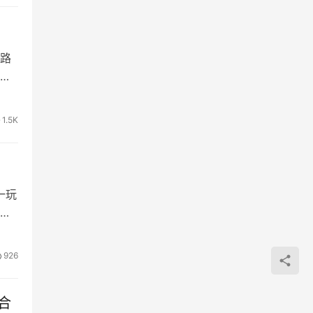
路
分
1.5K
一玩
来
926
合