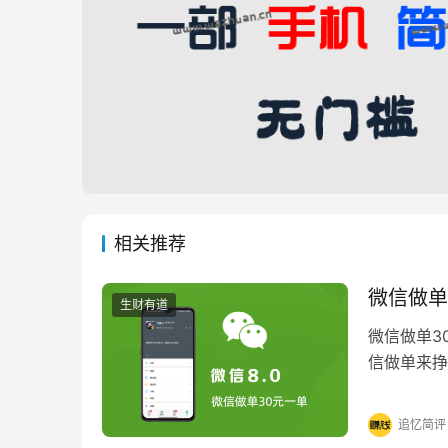
相关推荐
微信做单
生财有道
微信做单3
信做单来挣
赚钱软件是
追忆简评