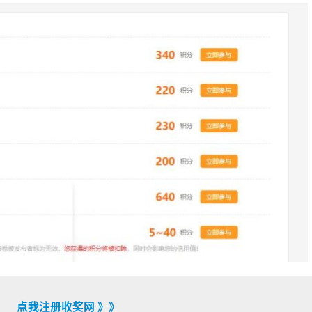
点我注册收奖网 》》