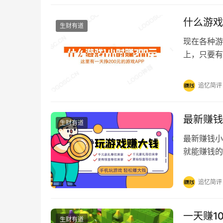
什么游戏
生财有道
现在各种游
上，只要有
人生活中大
追忆简评
最新赚钱
生财有道
最新赚钱小
就能赚钱的
分享202
追忆简评
一天赚1
生财有道