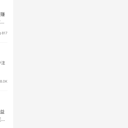
天赚
适合
817
专注
8.0K
益
天追