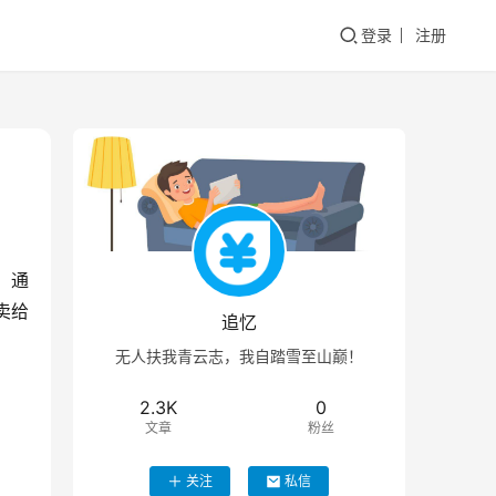
登录
注册
。通
卖给
追忆
无人扶我青云志，我自踏雪至山巅！
2.3K
0
文章
粉丝
关注
私信