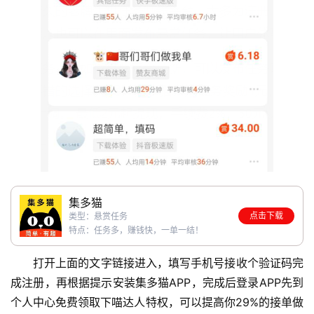
赚
简
评
登录
注册
手
赚
A
P
P
集多猫
点击下载
类型：悬赏任务
特点：任务多，赚钱快，一单一结！
打开上面的文字链接进入，填写手机号接收个验证码完
成注册，再根据提示安装集多猫APP，完成后登录APP先到
个人中心免费领取下喵达人特权，可以提高你29%的接单做