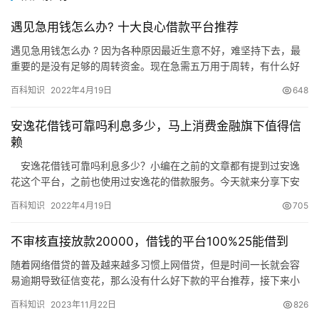
遇见急用钱怎么办? 十大良心借款平台推荐
遇见急用钱怎么办 ? 因为各种原因最近生意不好，难坚持下去，最
重要的是没有足够的周转资金。现在急需五万用于周转，有什么好
的解决方法吗？ 每个人的人生都可能遇到资金紧张，需要急用钱
百科知识
2022年4月19日
648
的…
安逸花借钱可靠吗利息多少，马上消费金融旗下值得信
赖
安逸花借钱可靠吗利息多少？小编在之前的文章都有提到过安逸
花这个平台，之前也使用过安逸花的借款服务。今天就来分享下安
逸花这个平台，详细介绍一下安逸花公司背景以及值不得我们去申
百科知识
2022年4月19日
705
请借款…
不审核直接放款20000，借钱的平台100%25能借到
随着网络借贷的普及越来越多习惯上网借贷，但是时间一长就会容
易逾期导致征信变花，那么没有什么好下款的平台推荐，接下来小
编就简单盘点不审核直接放款20000，有需要的朋友快点看过来
百科知识
2023年11月22日
826
吧。…