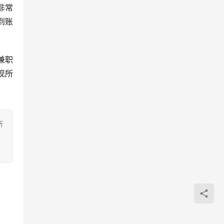
非常
到账
兼职
现所
所