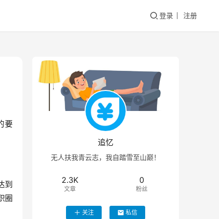
登录
注册
的要
追忆
无人扶我青云志，我自踏雪至山巅！
2.3K
0
达到
文章
粉丝
职圈
关注
私信