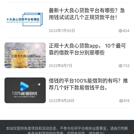
最新十大良心贷款平台有哪些？急
用钱试试这几个正规贷款平台！
2022年7月30日
624
正规十大良心贷款app， 10个最可
靠的借款平台分别是哪些
2022年6月7日
732
借钱的平台100%能借到的有吗？推
荐几个好下款易借钱平台。
2022年9月26日
616
本站仅提供各类项目和活动信息，不参与任何平台相关运营事宜，请自行判断
各平台和项目的信誉度，如觉有风险，请勿参与！