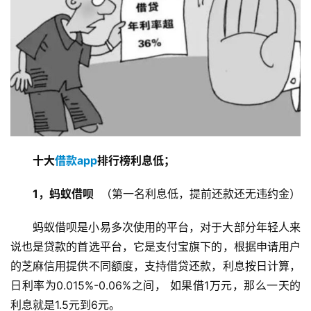
十大
借款app
排行榜利息低；
1，蚂蚁借呗
  （第一名利息低，提前还款还无违约金）
蚂蚁借呗是小易多次使用的平台，对于大部分年轻人来
说也是贷款的首选平台，它是支付宝旗下的，根据申请用户
的芝麻信用提供不同额度，支持借贷还款，利息按日计算，
日利率为0.015%-0.06%之间， 如果借1万元，那么一天的
利息就是1.5元到6元。