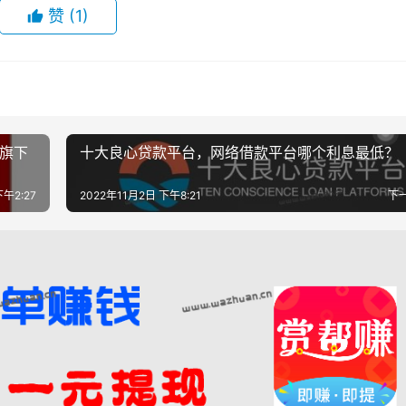
赞
(1)
厂旗下
十大良心贷款平台，网络借款平台哪个利息最低？
午2:27
2022年11月2日 下午8:21
下