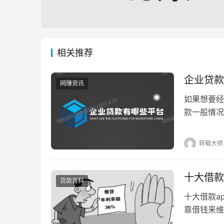
相关推荐
企业贷款
网赚资讯
如果想要经
款一般情况
时，一般是
转载大师
十大借款
贷款百科
十大借款a
靠借钱来维
就是利息等