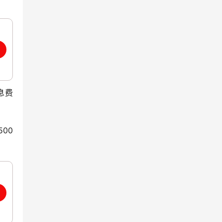
息费
00