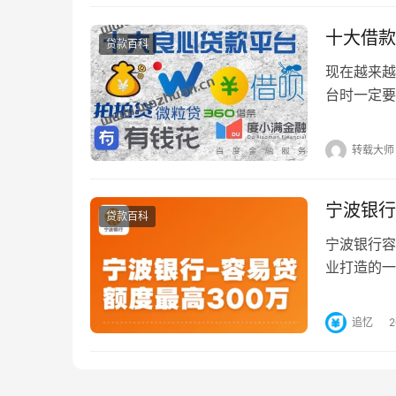
十大借款
贷款百科
现在越来越
台时一定要
之外，催收
转载大师
宁波银行
贷款百科
宁波银行容
业打造的一
信用贷款额
追忆