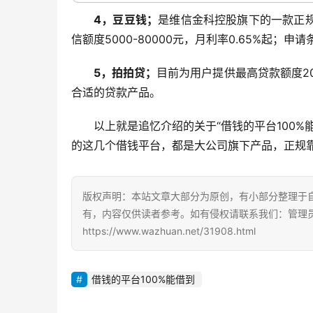
4，豆豆钱；
是维信金科控股旗下的一款正
信额度5000-80000元，月利率0.65%起；申
5，拍拍贷；
目前为用户提供最高贷款额度2
合适的贷款产品。
以上就是追忆介绍的关于“借钱的平台100
的这几个借钱平台，都是大公司旗下产品，正规
版权声明：本站文章大部分为原创，有小部分整理于
有，内容仅供读者参考。如有侵权请联系我们：管理员Q
https://www.wazhuan.net/31908.html
借钱的平台100%能借到