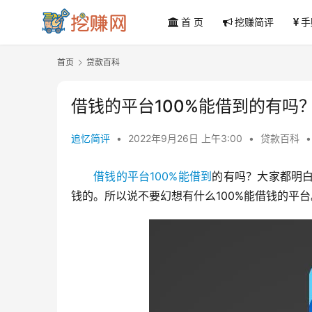
首 页
挖赚简评
手
首页
贷款百科
借钱的平台100%能借到的有吗
追忆简评
•
2022年9月26日 上午3:00
•
贷款百科
•
借钱的平台100%能借到
的有吗？大家都明
钱的。所以说不要幻想有什么100%能借钱的平台