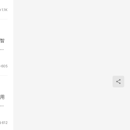
1.1K
智
，
605
用
谱
612