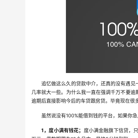
追忆做这么久的贷款中介，还真的没有遇见
几率就大一些。为什么我一直在强调千万不要逾
逾期后直接影响今后的车贷跟房贷。毕竟现在很
虽然说没有100%能借到钱的平台，如果你
1，度小满有钱花；
度小满金融旗下信贷，只