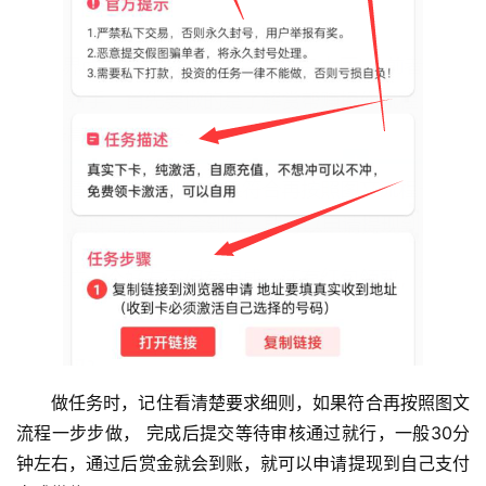
挖
赚
简
评
登录
注册
手
赚
A
P
P
做任务时，记住看清楚要求细则，如果符合再按照图文
流程一步步做， 完成后提交等待审核通过就行，一般30分
钟左右，通过后赏金就会到账，就可以申请提现到自己支付