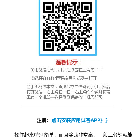
评
登录
注册
手
赚
A
P
P
注册：
点击安装应用试客APP》》
操作起来特别简单，而且奖励非常高，一般三分钟就
能