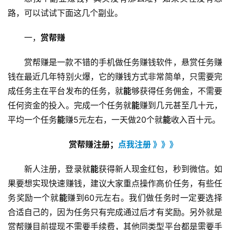
路，可以试试下面这几个副业。
一，
赏帮赚
赏帮赚是一款不错的手机做任务赚钱软件，悬赏任务赚
钱在最近几年特别火爆，它的赚钱方式非常简单，只需要完
成任务主在平台发布的任务，就
能
够获得任务佣金，不需要
任何资金的投入。完成一个任务就
能
赚到几元甚至几十元，
平均一个任务
能
赚5元左右，一天做20个就
能
收入百十元。
赏帮赚注册；
点我注册 》》》
新人注册，登录就
能
获得新人现金红包，秒到微信。如
果要想实现快速赚钱，建议大家重点操作高价任务，有些任
务奖励一个就
能
赚到60元左右。我们做任务时一定要选择
合适自己的，因为任务只有完成通过后才有奖励。另外就是
赏帮赚目前提现不需要手续费，其他同类型平台都是需要手