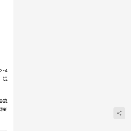
-4
，提
最靠
赚到