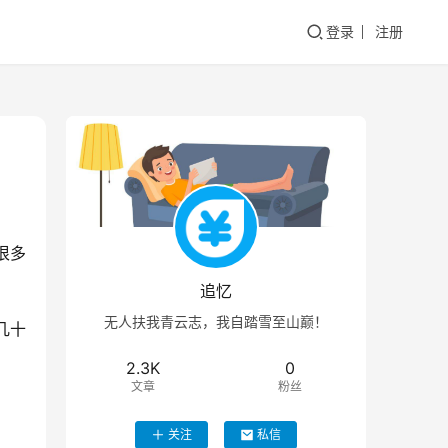
登录
注册
很多
追忆
无人扶我青云志，我自踏雪至山巅！
几十
2.3K
0
文章
粉丝
关注
私信